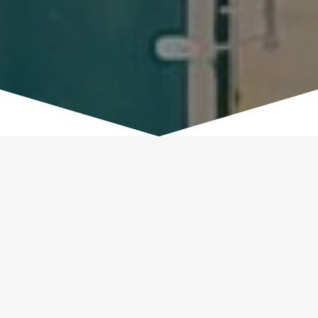
Localisation de traduction
en italien ou en français
Si la traduction est le fait de transposer un texte
d’une langue dans une autre, la localisation va plus
loin puisqu’elle implique
l’adaptation d’un service
ou d’un produit à une région spécifique
.